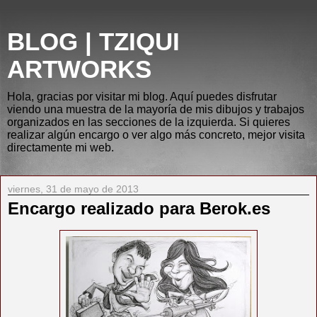
BLOG | TZIQUI
ARTWORKS
Hola, gracias por visitar mi blog. Aquí puedes disfrutar
viendo una muestra de la mayoría de mis dibujos y trabajos
organizados en las secciones de la izquierda. Si quieres
realizar algún encargo o ver algo más concreto, mejor visita
directamente mi web.
viernes, 31 de mayo de 2013
Encargo realizado para Berok.es