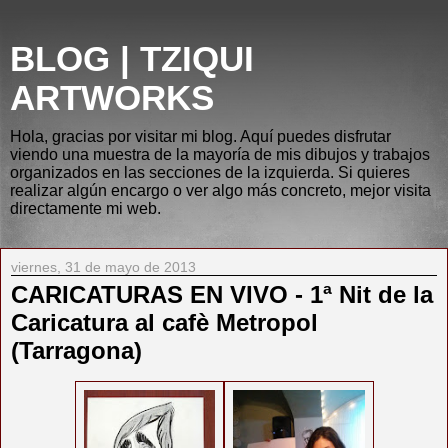
BLOG | TZIQUI
ARTWORKS
Hola, gracias por visitar mi blog. Aquí puedes disfrutar
viendo una muestra de la mayoría de mis dibujos y trabajos
organizados en las secciones de la izquierda. Si quieres
realizar algún encargo o ver algo más concreto, mejor visita
directamente mi web.
viernes, 31 de mayo de 2013
CARICATURAS EN VIVO - 1ª Nit de la
Caricatura al cafè Metropol
(Tarragona)