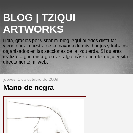
BLOG | TZIQUI
ARTWORKS
Hola, gracias por visitar mi blog. Aquí puedes disfrutar
viendo una muestra de la mayoría de mis dibujos y trabajos
organizados en las secciones de la izquierda. Si quieres
realizar algún encargo o ver algo más concreto, mejor visita
directamente mi web.
jueves, 1 de octubre de 2009
Mano de negra