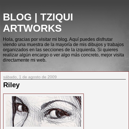
BLOG | TZIQUI
ARTWORKS
Hola, gracias por visitar mi blog. Aquí puedes disfrutar
viendo una muestra de la mayoría de mis dibujos y trabajos
organizados en las secciones de la izquierda. Si quieres
realizar algún encargo o ver algo más concreto, mejor visita
directamente mi web.
sábado, 1 de agosto de 2009
Riley