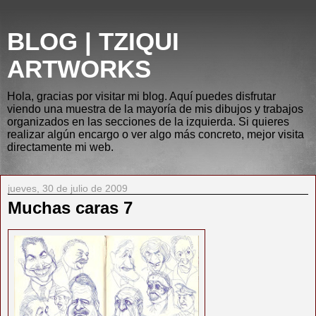
BLOG | TZIQUI
ARTWORKS
Hola, gracias por visitar mi blog. Aquí puedes disfrutar
viendo una muestra de la mayoría de mis dibujos y trabajos
organizados en las secciones de la izquierda. Si quieres
realizar algún encargo o ver algo más concreto, mejor visita
directamente mi web.
jueves, 30 de julio de 2009
Muchas caras 7