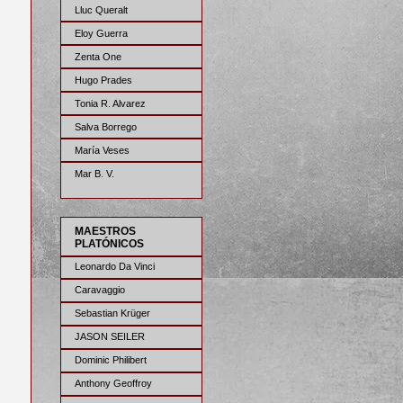
Lluc Queralt
Eloy Guerra
Zenta One
Hugo Prades
Tonia R. Alvarez
Salva Borrego
María Veses
Mar B. V.
MAESTROS
PLATÓNICOS
Leonardo Da Vinci
Caravaggio
Sebastian Krüger
JASON SEILER
Dominic Philibert
Anthony Geoffroy