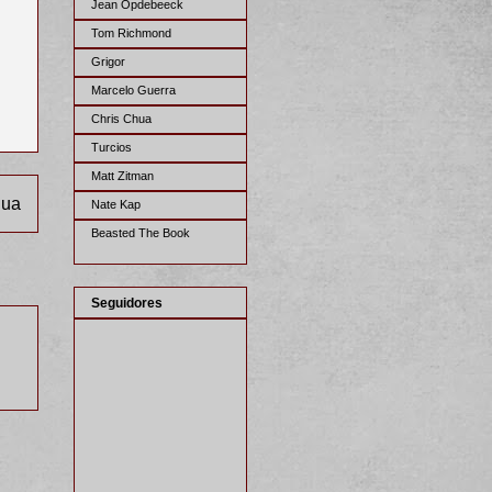
Jean Opdebeeck
Tom Richmond
Grigor
Marcelo Guerra
Chris Chua
Turcios
Matt Zitman
gua
Nate Kap
Beasted The Book
Seguidores