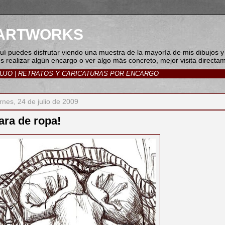
I ARTWORKS
Aquí puedes disfrutar viendo una muestra de la mayoría de mis dibujos y
es realizar algún encargo o ver algo más concreto, mejor visita direct
BUJO
|
RETRATOS Y CARICATURAS POR ENCARGO
rnes, 24 de julio de 2009
ara de ropa!