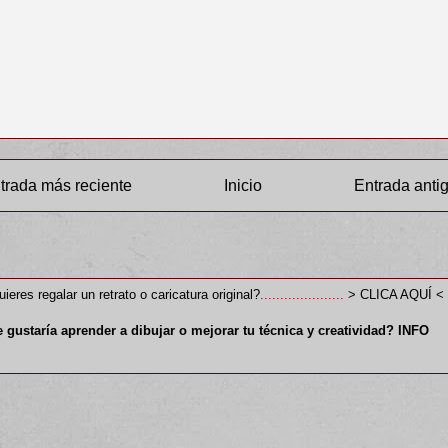
trada más reciente
Inicio
Entrada anti
Suscribirse a:
Enviar comentarios (Atom)
ieres regalar un retrato o caricatura original?
.....................
> CLICA AQUÍ <
e
gustaría aprender a dibujar o mejorar tu técnica y creatividad
?
INFO