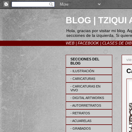
BLOG | TZIQU
Hola, gracias por visitar mi blog. 
secciones de la izquierda. Si quier
WEB
|
FACEBOOK
|
CLASES DE DI
vie
SECCIONES DEL
BLOG
C
- ILUSTRACIÓN
- CARICATURAS
- CARICATURAS EN
VIVO
- DIGITAL ARTWORKS
- AUTORRETRATOS
- RETRATOS
- ACUARELAS
- GRABADOS