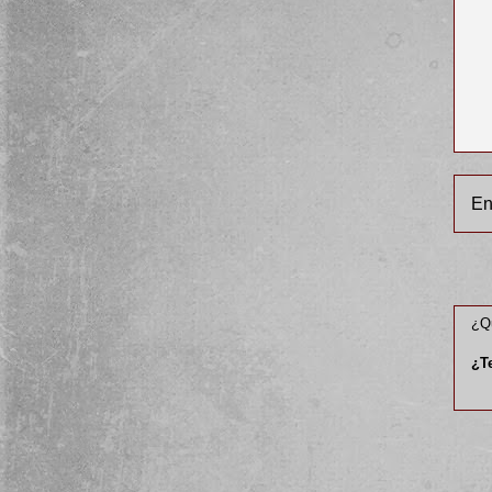
En
¿Qu
¿T