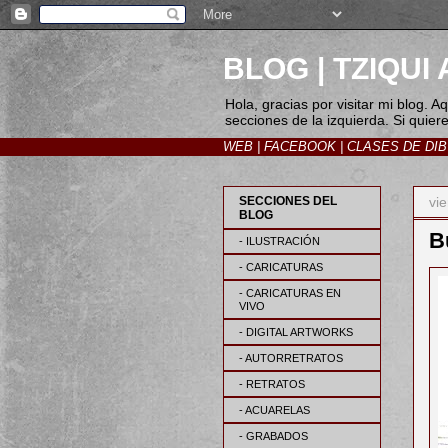
BLOG | TZIQU
Hola, gracias por visitar mi blog. 
secciones de la izquierda. Si quier
WEB
|
FACEBOOK
|
CLASES DE DI
vie
SECCIONES DEL
BLOG
Bu
- ILUSTRACIÓN
- CARICATURAS
- CARICATURAS EN
VIVO
- DIGITAL ARTWORKS
- AUTORRETRATOS
- RETRATOS
- ACUARELAS
- GRABADOS