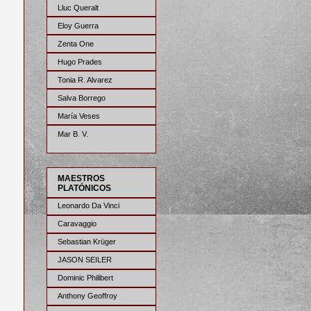
Lluc Queralt
Eloy Guerra
Zenta One
Hugo Prades
Tonia R. Alvarez
Salva Borrego
María Veses
Mar B. V.
MAESTROS
PLATÓNICOS
Leonardo Da Vinci
Caravaggio
Sebastian Krüger
JASON SEILER
Dominic Philibert
Anthony Geoffroy